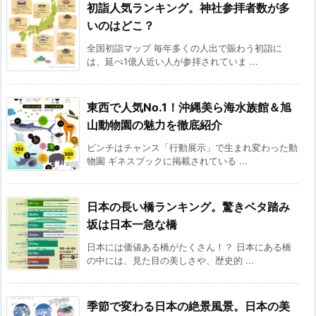
初詣人気ランキング。神社参拝者数が多
いのはどこ？
全国初詣マップ 毎年多くの人出で賑わう初詣に
は、延べ1億人近い人が参拝されていま ...
東西で人気No.1！沖縄美ら海水族館＆旭
山動物園の魅力を徹底紹介
ピンチはチャンス「行動展示」で生まれ変わった動
物園 ギネスブックに掲載されている ...
日本の長い橋ランキング。驚きベタ踏み
坂は日本一急な橋
日本には価値ある橋がたくさん！？ 日本にある橋
の中には、見た目の美しさや、歴史的 ...
季節で変わる日本の絶景風景。日本の美