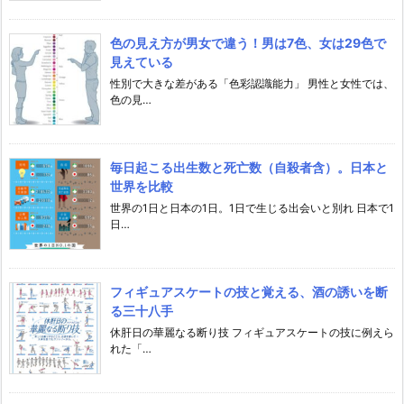
色の見え方が男女で違う！男は7色、女は29色で
見えている
性別で大きな差がある「色彩認識能力」 男性と女性では、
色の見…
毎日起こる出生数と死亡数（自殺者含）。日本と
世界を比較
世界の1日と日本の1日。1日で生じる出会いと別れ 日本で1
日…
フィギュアスケートの技と覚える、酒の誘いを断
る三十八手
休肝日の華麗なる断り技 フィギュアスケートの技に例えら
れた「…