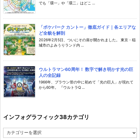
でも「環一」や「環二」はどこ ...
「ポケパーク カントー」徹底ガイド｜各エリアな
ど全貌を解剖
2026年2月5日、ついにその扉が開かれました。 東京・稲
城市のよみうりランド内 ...
ウルトラマン60周年！ 数字で解き明かす光の巨
人の全記録
1966年、ブラウン管の中に初めて「光の巨人」が現れて
から60年。 『ウルトラQ ...
インフォグラフィック38カテゴリ
イ
ン