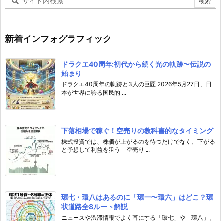
新着インフォグラフィック
ドラクエ40周年:初代から続く光の軌跡〜伝説の
始まり
ドラクエ40周年の軌跡と3人の巨匠 2026年5月27日、日
本が世界に誇る国民的 ...
下落相場で稼ぐ！空売りの教科書的なタイミング
株式投資では、株価が上がるのを待つだけでなく、下がる
と予想して利益を狙う「空売り ...
環七・環八はあるのに「環一〜環六」はどこ？環
状道路全8ルート解説
ニュースや渋滞情報でよく耳にする「環七」や「環八」。