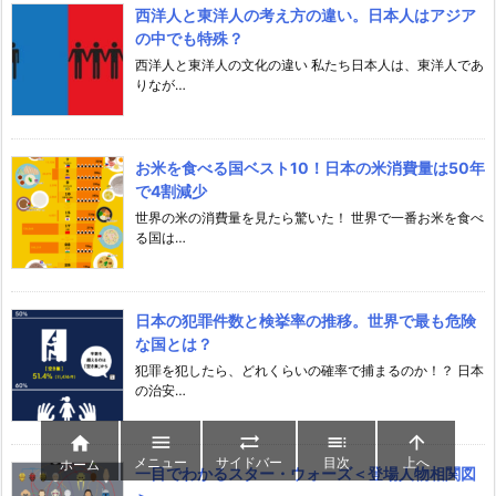
西洋人と東洋人の考え方の違い。日本人はアジア
の中でも特殊？
西洋人と東洋人の文化の違い 私たち日本人は、東洋人であ
りなが…
お米を食べる国ベスト10！日本の米消費量は50年
で4割減少
世界の米の消費量を見たら驚いた！ 世界で一番お米を食べ
る国は…
日本の犯罪件数と検挙率の推移。世界で最も危険
な国とは？
犯罪を犯したら、どれくらいの確率で捕まるのか！？ 日本
の治安…





メニュー
サイドバー
目次
上へ
ホーム
一目でわかるスター・ウォーズ＜登場人物相関図