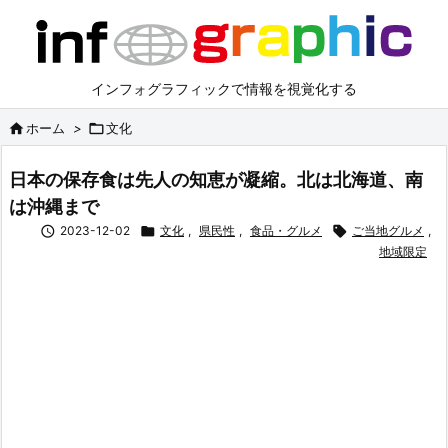
インフォグラフィックで情報を視覚化する

ホーム
>

文化
日本の保存食は先人の知恵が凝縮。北は北海道、南
は沖縄まで

2023-12-02

文化
,
県民性
,
食品・グルメ

ご当地グルメ
,
地域限定