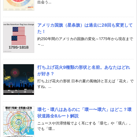
出会う…
アメリカ国旗（星条旗）は過去に28回も変更して
た！
約250年間のアメリカの国旗の変化～1775年から現在まで
～…
打ち上げ花火9種類の形状と名前。あなたはどれ
が好き？
打ち上げ花火の形状 日本の夏の風物詩と言えば「花火」で
すね。…
環七・環八はあるのに「環一〜環六」はどこ？環
状道路全8ルート解説
ニュースや渋滞情報でよく耳にする「環七」や「環八」。
でも「環…