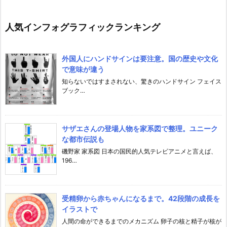
フ
ォ
グ
人気インフォグラフィックランキング
ラ
フ
ィ
外国人にハンドサインは要注意。国の歴史や文化
ッ
で意味が違う
ク
3
知らないではすまされない、驚きのハンドサイン フェイス
8
ブック…
カ
テ
ゴ
リ
サザエさんの登場人物を家系図で整理。ユニーク
な都市伝説も
磯野家 家系図 日本の国民的人気テレビアニメと言えば、
196…
受精卵から赤ちゃんになるまで。42段階の成長を
イラストで
人間の命ができるまでのメカニズム 卵子の核と精子が核が