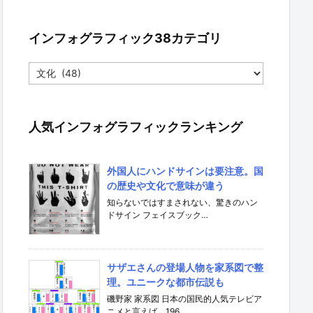
インフォグラフィック38カテゴリ
イ
ン
フ
ォ
グ
人気インフォグラフィックランキング
ラ
フ
ィ
外国人にハンドサインは要注意。国
ッ
の歴史や文化で意味が違う
ク
3
知らないではすまされない、驚きのハン
8
ドサイン フェイスブック…
カ
テ
ゴ
リ
サザエさんの登場人物を家系図で整
理。ユニークな都市伝説も
磯野家 家系図 日本の国民的人気テレビア
ニメと言えば、196…