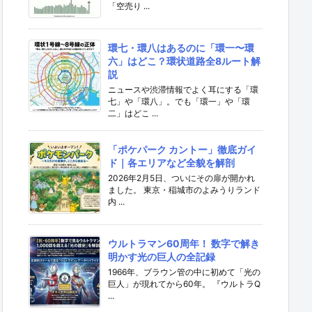
「空売り ...
環七・環八はあるのに「環一〜環
六」はどこ？環状道路全8ルート解
説
ニュースや渋滞情報でよく耳にする「環
七」や「環八」。でも「環一」や「環
二」はどこ ...
「ポケパーク カントー」徹底ガイ
ド｜各エリアなど全貌を解剖
2026年2月5日、ついにその扉が開かれ
ました。 東京・稲城市のよみうりランド
内 ...
ウルトラマン60周年！ 数字で解き
明かす光の巨人の全記録
1966年、ブラウン管の中に初めて「光の
巨人」が現れてから60年。 『ウルトラQ
...