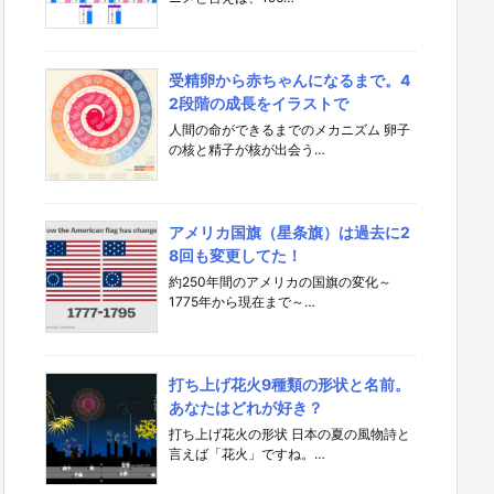
受精卵から赤ちゃんになるまで。4
2段階の成長をイラストで
人間の命ができるまでのメカニズム 卵子
の核と精子が核が出会う…
アメリカ国旗（星条旗）は過去に2
8回も変更してた！
約250年間のアメリカの国旗の変化～
1775年から現在まで～…
打ち上げ花火9種類の形状と名前。
あなたはどれが好き？
打ち上げ花火の形状 日本の夏の風物詩と
言えば「花火」ですね。…