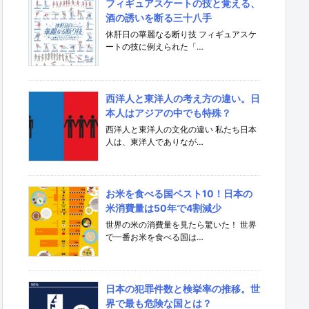
フィギュアスケートの技と覚える、
酒の誘いを断る三十八手
休肝日の華麗なる断り技 フィギュアスケ
ートの技に例えられた「…
西洋人と東洋人の考え方の違い。日
本人はアジアの中でも特殊？
西洋人と東洋人の文化の違い 私たち日本
人は、東洋人でありなが…
お米を食べる国ベスト10！日本の
米消費量は50年で4割減少
世界の米の消費量を見たら驚いた！ 世界
で一番お米を食べる国は…
日本の犯罪件数と検挙率の推移。世
界で最も危険な国とは？