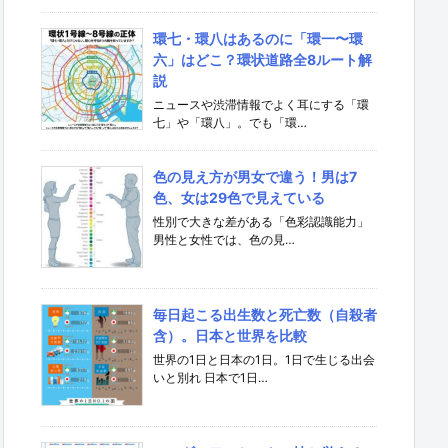
環七・環八はあるのに「環一〜環
六」はどこ？環状道路全8ルート解
説
ニュースや渋滞情報でよく耳にする「環
七」や「環八」。でも「環…
色の見え方が男女で違う！男は7
色、女は29色で見えている
性別で大きな差がある「色彩認識能力」
男性と女性では、色の見…
毎日起こる出生数と死亡数（自殺者
含）。日本と世界を比較
世界の1日と日本の1日。1日で生じる出会
いと別れ 日本で1日…