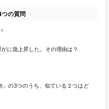
4つの質問
？
気球がに急上昇した。その理由は？
「肉」の3つのうち、似ている２つはど