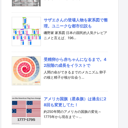
カ
テ
ゴ
リ
サザエさんの登場人物を家系図で整
理。ユニークな都市伝説も
磯野家 家系図 日本の国民的人気テレビア
ニメと言えば、196…
受精卵から赤ちゃんになるまで。4
2段階の成長をイラストで
人間の命ができるまでのメカニズム 卵子
の核と精子が核が出会う…
アメリカ国旗（星条旗）は過去に2
8回も変更してた！
約250年間のアメリカの国旗の変化～
1775年から現在まで～…