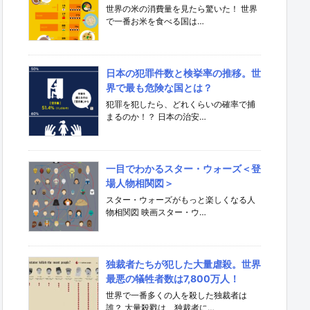
世界の米の消費量を見たら驚いた！ 世界
で一番お米を食べる国は…
日本の犯罪件数と検挙率の推移。世
界で最も危険な国とは？
犯罪を犯したら、どれくらいの確率で捕
まるのか！？ 日本の治安…
一目でわかるスター・ウォーズ＜登
場人物相関図＞
スター・ウォーズがもっと楽しくなる人
物相関図 映画スター・ウ…
独裁者たちが犯した大量虐殺。世界
最悪の犠牲者数は7,800万人！
世界で一番多くの人を殺した独裁者は
誰？ 大量殺戮は、独裁者に…