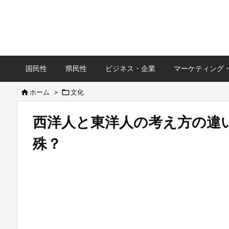
国民性
県民性
ビジネス・企業
マーケティング

ホーム
>

文化
西洋人と東洋人の考え方の違
殊？