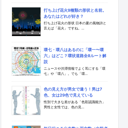
打ち上げ花火9種類の形状と名前。
あなたはどれが好き？
打ち上げ花火の形状 日本の夏の風物詩と
言えば「花火」ですね。…
環七・環八はあるのに「環一〜環
六」はどこ？環状道路全8ルート解
説
ニュースや渋滞情報でよく耳にする「環
七」や「環八」。でも「環…
色の見え方が男女で違う！男は7
色、女は29色で見えている
性別で大きな差がある「色彩認識能力」
男性と女性では、色の見…