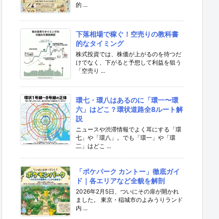
的 ...
下落相場で稼ぐ！空売りの教科書
的なタイミング
株式投資では、株価が上がるのを待つだ
けでなく、下がると予想して利益を狙う
「空売り ...
環七・環八はあるのに「環一〜環
六」はどこ？環状道路全8ルート解
説
ニュースや渋滞情報でよく耳にする「環
七」や「環八」。でも「環一」や「環
二」はどこ ...
「ポケパーク カントー」徹底ガイ
ド｜各エリアなど全貌を解剖
2026年2月5日、ついにその扉が開かれ
ました。 東京・稲城市のよみうりランド
内 ...