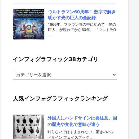
ウルトラマン60周年！ 数字で解き
明かす光の巨人の全記録
1966年、ブラウン管の中に初めて「光の
巨人」が現れてから60年。 『ウルトラQ
...
インフォグラフィック38カテゴリ
イ
ン
フ
ォ
グ
人気インフォグラフィックランキング
ラ
フ
ィ
外国人にハンドサインは要注意。国
ッ
の歴史や文化で意味が違う
ク
3
知らないではすまされない、驚きのハン
8
ドサイン フェイスブック…