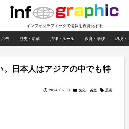
インフォグラフィックで情報を視覚化する
・広告
歴史・沿革
法律・ルール
教育・学び
環境・
い。日本人はアジアの中でも特

2024-05-30

文化
,
英文

思考