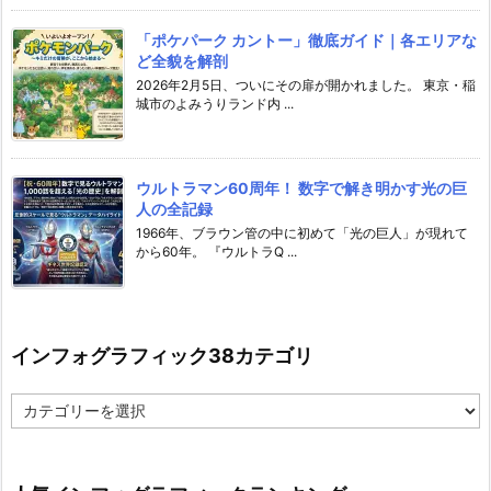
「ポケパーク カントー」徹底ガイド｜各エリアな
ど全貌を解剖
2026年2月5日、ついにその扉が開かれました。 東京・稲
城市のよみうりランド内 ...
ウルトラマン60周年！ 数字で解き明かす光の巨
人の全記録
1966年、ブラウン管の中に初めて「光の巨人」が現れて
から60年。 『ウルトラQ ...
インフォグラフィック38カテゴリ
イ
ン
フ
ォ
グ