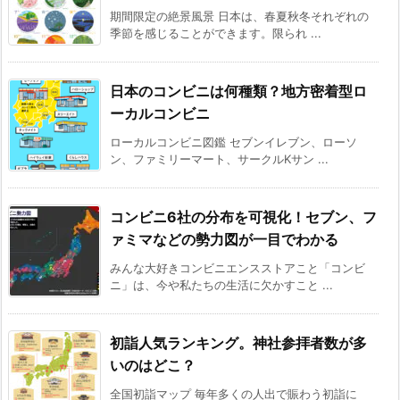
期間限定の絶景風景 日本は、春夏秋冬それぞれの
季節を感じることができます。限られ ...
日本のコンビニは何種類？地方密着型ロ
ーカルコンビニ
ローカルコンビニ図鑑 セブンイレブン、ローソ
ン、ファミリーマート、サークルKサン ...
コンビニ6社の分布を可視化！セブン、フ
ァミマなどの勢力図が一目でわかる
みんな大好きコンビニエンスストアこと「コンビ
ニ」は、今や私たちの生活に欠かすこと ...
初詣人気ランキング。神社参拝者数が多
いのはどこ？
全国初詣マップ 毎年多くの人出で賑わう初詣に