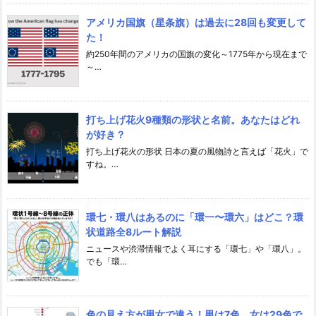
アメリカ国旗（星条旗）は過去に28回も変更して
た！
約250年間のアメリカの国旗の変化～1775年から現在まで
～…
打ち上げ花火9種類の形状と名前。あなたはどれ
が好き？
打ち上げ花火の形状 日本の夏の風物詩と言えば「花火」で
すね。…
環七・環八はあるのに「環一〜環六」はどこ？環
状道路全8ルート解説
ニュースや渋滞情報でよく耳にする「環七」や「環八」。
でも「環…
色の見え方が男女で違う！男は7色、女は29色で