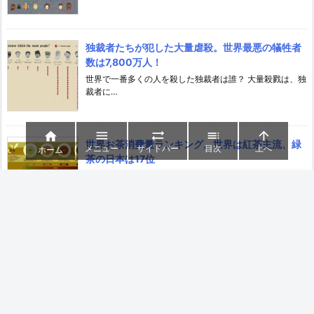
独裁者たちが犯した大量虐殺。世界最悪の犠牲者
数は7,800万人！
世界で一番多くの人を殺した独裁者は誰？ 大量殺戮は、独
裁者に…





世界お茶消費量ランキング。世界は紅茶主流、緑
メニュー
サイドバー
目次
上へ
ホーム
茶の日本は17位
お茶の消費のトップは石油大国 日本は世界に誇る、緑茶の
国。し…
映画配給会社売上No.1は、ディズニーやワーナー
を抜いてソニーピクチャーズ
ハリウッドの映画経済事情 ハリウッド映画の配給会社は、
右肩上…