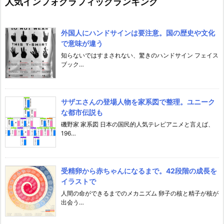
人気インフォグラフィックランキング
ラ
フ
ィ
外国人にハンドサインは要注意。国の歴史や文化
ッ
で意味が違う
ク
3
知らないではすまされない、驚きのハンドサイン フェイス
8
ブック…
カ
テ
ゴ
リ
サザエさんの登場人物を家系図で整理。ユニーク
な都市伝説も
磯野家 家系図 日本の国民的人気テレビアニメと言えば、
196…
受精卵から赤ちゃんになるまで。42段階の成長を
イラストで
人間の命ができるまでのメカニズム 卵子の核と精子が核が
出会う…