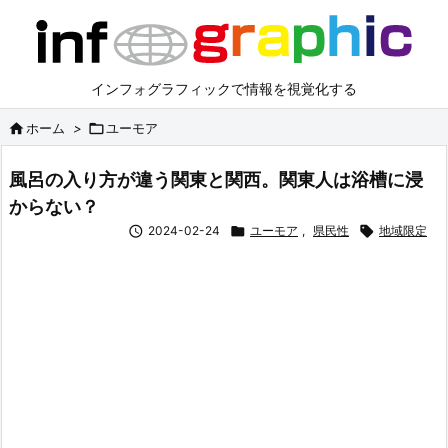
インフォグラフィックで情報を視覚化する

ホーム
>

ユーモア
風呂の入り方が違う関東と関西。関東人は浴槽に浸
からない？

2024-02-24

ユーモア
,
県民性

地域限定