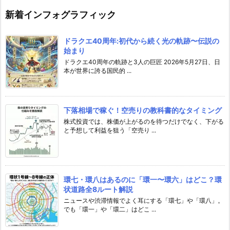
新着インフォグラフィック
ドラクエ40周年:初代から続く光の軌跡〜伝説の
始まり
ドラクエ40周年の軌跡と3人の巨匠 2026年5月27日、日
本が世界に誇る国民的 ...
下落相場で稼ぐ！空売りの教科書的なタイミング
株式投資では、株価が上がるのを待つだけでなく、下がる
と予想して利益を狙う「空売り ...
環七・環八はあるのに「環一〜環六」はどこ？環
状道路全8ルート解説
ニュースや渋滞情報でよく耳にする「環七」や「環八」。
でも「環一」や「環二」はどこ ...